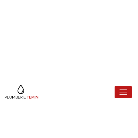
Panneau de gestion des cookies
RÉNOVATION
SALLE DE BAIN
VINCENNES
Plomberie Temin