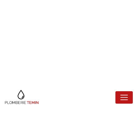
Panneau de gestion des cookies
DÉGORGEMENT
DE
CANALISATION
CRÉTEIL
Plomberie Temin