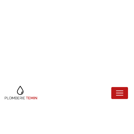
Panneau de gestion des cookies
REMPLACEMENT
DE
CLIMATISATION
CHARENTON-LE-
PONT
Plomberie Temin