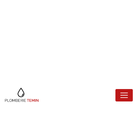
Panneau de gestion des cookies
REMPLACEMENT
DE ROBINET
SAINT-MANDÉ
Plomberie Temin