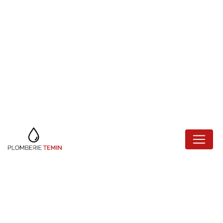
Panneau de gestion des cookies
PLOMBIER
SAINT-MANDÉ
Plomberie Temin