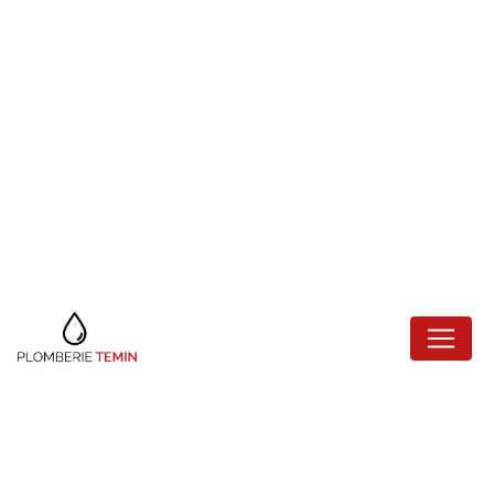
Panneau de gestion des cookies
INSTALLATION DE
CLIMATISATION
JOINVILLE-LE-
PONT
Plomberie Temin