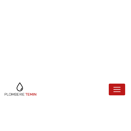
Panneau de gestion des cookies
INSTALLATION DE
CLIMATISATION
SAINT-MANDÉ
Plomberie Temin