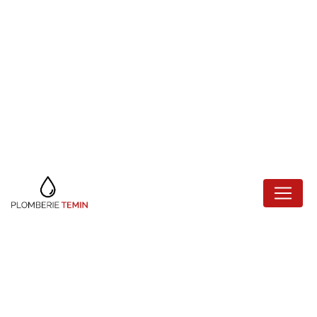
Panneau de gestion des cookies
RECHERCHE DE
FUITE JOINVILLE-
LE-PONT
Plomberie Temin