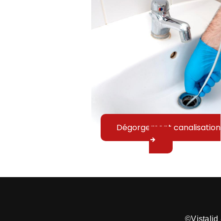
Dégorgement canalisation
©
Vistalid